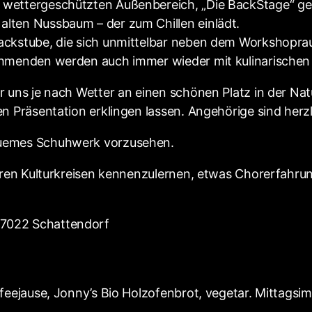
wettergeschützten Außenbereich, „Die BackStage“ gena
lten Nussbaum – der zum Chillen einlädt.
ackstube, die sich unmittelbar neben dem Workshoprau
nehmenden werden auch immer wieder mit kulinarischen
 uns je nach Wetter an einen schönen Platz in der Natu
en Präsentation erklingen lassen. Angehörige sind herz
quemes Schuhwerk vorzusehen.
eren Kulturkreisen kennenzulernen, etwas Chorerfahrung
 7022 Schattendorf
eejause, Jonny’s Bio Holzofenbrot, vegetar. Mittagsim