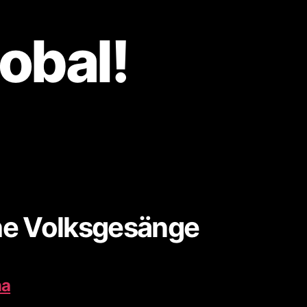
lobal!
he Volksgesänge
na