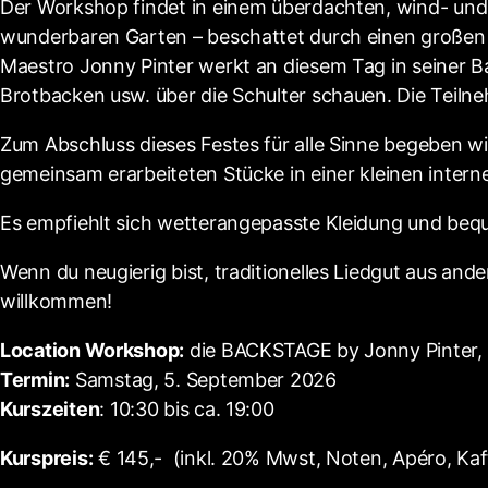
Der Workshop findet in einem überdachten, wind- und 
wunderbaren Garten – beschattet durch einen großen a
Maestro Jonny Pinter werkt an diesem Tag in seiner B
Brotbacken usw. über die Schulter schauen. Die Teil
Zum Abschluss dieses Festes für alle Sinne begeben wir
gemeinsam erarbeiteten Stücke in einer kleinen intern
Es empfiehlt sich wetterangepasste Kleidung und be
Wenn du neugierig bist, traditionelles Liedgut aus and
willkommen!
Location Workshop:
die BACKSTAGE by Jonny Pinter,
Termin:
Samstag, 5. September 2026
Kurszeiten
: 10:30 bis ca. 19:00
Kurspreis:
€ 145,- (inkl. 20% Mwst, Noten, Apéro, Kaff